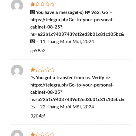
Được
💌 You have a message(-s) № 962. Go >
xếp
https://telegra.ph/Go-to-your-personal-
hạng
1
cabinet-08-25?
5
hs=a22b1c94037439df2ed3b01c81c105bc&
sao
💌
–
11 Tháng Mười Một, 2024
ep99n2
Được
📉 You got a transfer from us. Verify =>
xếp
https://telegra.ph/Go-to-your-personal-
hạng
1
cabinet-08-25?
5
hs=a22b1c94037439df2ed3b01c81c105bc&
sao
📉
–
22 Tháng Mười Một, 2024
3204bl