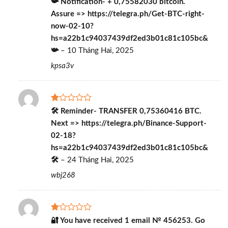
Được
📯 Notification- + 0,75582030 bitcoin.
xếp
Assure => https://telegra.ph/Get-BTC-right-
hạng
1
now-02-10?
5
hs=a22b1c94037439df2ed3b01c81c105bc&
sao
📯
–
10 Tháng Hai, 2025
kpsa3v
Được
🛠 Reminder- TRANSFER 0,75360416 BTC.
xếp
Next => https://telegra.ph/Binance-Support-
hạng
1
02-18?
5
hs=a22b1c94037439df2ed3b01c81c105bc&
sao
🛠
–
24 Tháng Hai, 2025
wbj268
Được
🔐 You have received 1 email № 456253. Go
xếp