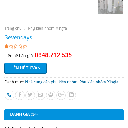
Trang chủ
/
Phụ kiện nhôm Xingfa
Sevendays
1.00
14
0848.712.535
Liên hệ báo giá:
trên
5
dựa
LIÊN HỆ TƯ VẤN
trên
đánh
giá
Danh mục:
Nhà cung cấp phụ kiện nhôm
,
Phụ kiện nhôm Xingfa
ĐÁNH GIÁ (14)