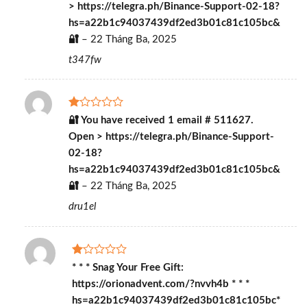
> https://telegra.ph/Binance-Support-02-18?
hạng
1
hs=a22b1c94037439df2ed3b01c81c105bc&
5
🔐
–
22 Tháng Ba, 2025
sao
t347fw
Được
🔐 You have received 1 email # 511627.
xếp
Open > https://telegra.ph/Binance-Support-
hạng
1
02-18?
5
hs=a22b1c94037439df2ed3b01c81c105bc&
sao
🔐
–
22 Tháng Ba, 2025
dru1el
Được
* * * Snag Your Free Gift:
xếp
https://orionadvent.com/?nvvh4b * * *
hạng
1
hs=a22b1c94037439df2ed3b01c81c105bc*