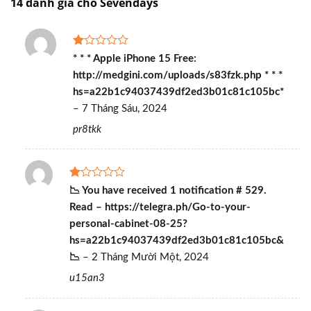
14 đánh giá cho
Sevendays
Được
* * * Apple iPhone 15 Free:
xếp
http://medgini.com/uploads/s83fzk.php * * *
hạng
1
hs=a22b1c94037439df2ed3b01c81c105bc*
5
–
7 Tháng Sáu, 2024
sao
pr8tkk
Được
📉 You have received 1 notification # 529.
xếp
Read – https://telegra.ph/Go-to-your-
hạng
1
personal-cabinet-08-25?
5
hs=a22b1c94037439df2ed3b01c81c105bc&
sao
📉
–
2 Tháng Mười Một, 2024
u15an3