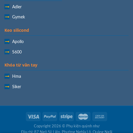
Adler
Gymek
Keo silicond
Apollo
S600
Khóa từ vân tay
Hma
Siker
Copyright 2026 ©
Phụ kiện quỳnh như
Địa chỉ: 87 Ngô Sỹ Liên, Phường Nghĩa Lộ, Quảng Ngãi