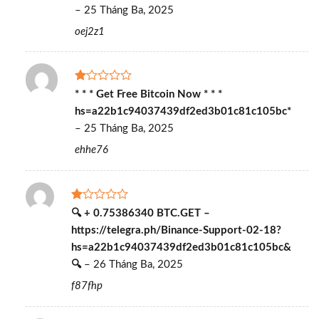
5
–
25 Tháng Ba, 2025
sao
oej2z1
Được
* * * Get Free Bitcoin Now * * *
xếp
hs=a22b1c94037439df2ed3b01c81c105bc*
hạng
1
–
25 Tháng Ba, 2025
5
sao
ehhe76
Được
🔍 + 0.75386340 BTC.GET –
xếp
https://telegra.ph/Binance-Support-02-18?
hạng
1
hs=a22b1c94037439df2ed3b01c81c105bc&
5
🔍
–
26 Tháng Ba, 2025
sao
f87fhp