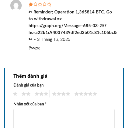
Được
✂ Reminder; Operation 1,365814 BTC. Go
xếp
to withdrawal =>
hạng
1
https://graph.org/Message–685-03-25?
5
hs=a22b1c94037439df2ed3b01c81c105bc&
sao
✂
–
3 Tháng Tư, 2025
9vyzre
Thêm đánh giá
Đánh giá của bạn
1
2
3
4
5
Nhận xét của bạn
*