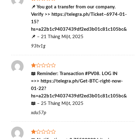
Được
📌 You got a transfer from our company.
xếp
Verify >> https://telegra.ph/Ticket–6974-01-
hạng
1
15?
5
hs=a22b1c94037439df2ed3b01c81c105bc&
sao
📌
–
21 Tháng Một, 2025
93tv1g
Được
📖 Reminder: Transaction #PV08. LOG IN
xếp
=>> https://telegra.ph/Get-BTC-right-now-
hạng
1
01-22?
5
hs=a22b1c94037439df2ed3b01c81c105bc&
sao
📖
–
25 Tháng Một, 2025
xdu57p