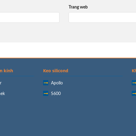
Trang web
n kính
Keo silicond
K
r
Apollo
ek
S600