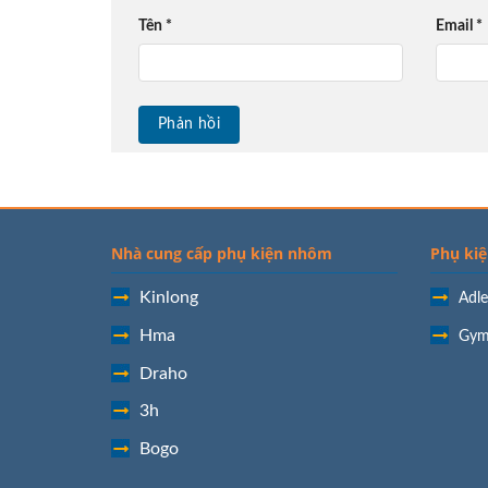
Tên
*
Email
*
Nhà cung cấp phụ kiện nhôm
Phụ kiệ
Kinlong
Adle
Hma
Gym
Draho
3h
Bogo