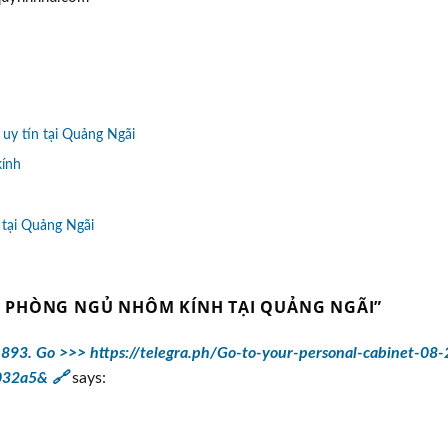
uy tín tại Quảng Ngãi
kính
 tại Quảng Ngãi
N PHÒNG NGỦ NHÔM KÍNH TẠI QUẢNG NGÃI
”
 893. Go >>> https://telegra.ph/Go-to-your-personal-cabinet-08-
032a5& 🔗
says: