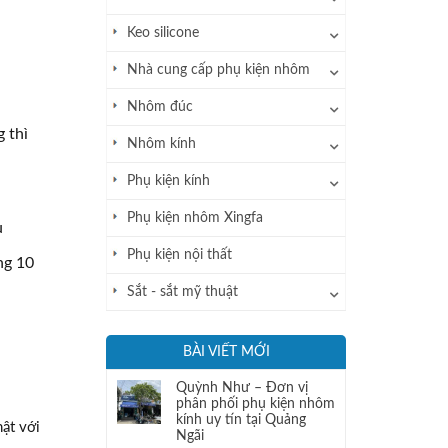
Keo silicone
Nhà cung cấp phụ kiện nhôm
Nhôm đúc
 thì
Nhôm kính
Phụ kiện kính
Phụ kiện nhôm Xingfa
ủ
Phụ kiện nội thất
ng 10
Sắt - sắt mỹ thuật
BÀI VIẾT MỚI
Quỳnh Như – Đơn vị
phân phối phụ kiện nhôm
kính uy tín tại Quảng
hật với
Ngãi