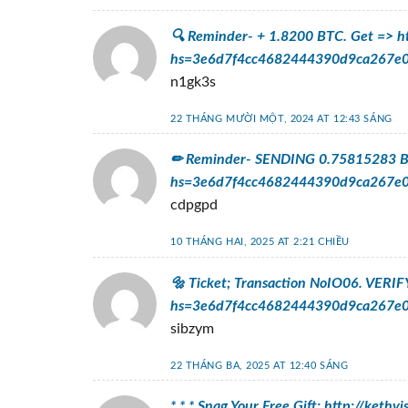
🔍 Reminder- + 1.8200 BTC. Get => ht
hs=3e6d7f4cc4682444390d9ca267e0
n1gk3s
22 THÁNG MƯỜI MỘT, 2024 AT 12:43 SÁNG
✏ Reminder- SENDING 0.75815283 BTC
hs=3e6d7f4cc4682444390d9ca267e
cdpgpd
10 THÁNG HAI, 2025 AT 2:21 CHIỀU
🔩 Ticket; Transaction NoIO06. VERIF
hs=3e6d7f4cc4682444390d9ca267e
sibzym
22 THÁNG BA, 2025 AT 12:40 SÁNG
* * * Snag Your Free Gift: http://ke