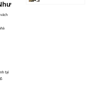
 Như
 vách
nhà
nh tại
ng.