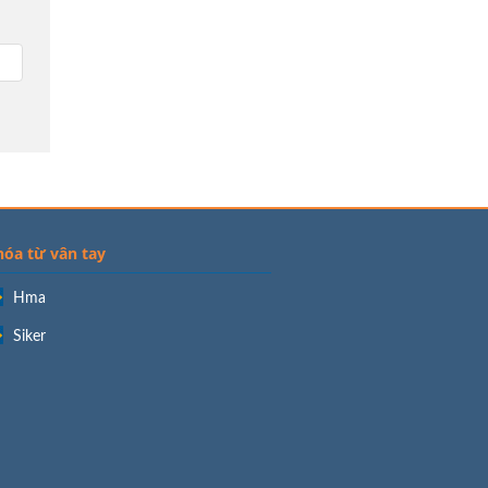
hóa từ vân tay
Hma
Siker