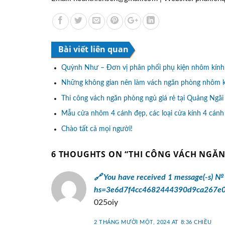
Bài viết liên quan
Quỳnh Như – Đơn vị phân phối phụ kiện nhôm kính 
Những không gian nên làm vách ngăn phòng nhôm 
Thi công vách ngăn phòng ngủ giá rẻ tại Quảng Ngãi
Mẫu cửa nhôm 4 cánh đẹp, các loại cửa kính 4 cánh
Chào tất cả mọi người!
6 THOUGHTS ON “
THI CÔNG VÁCH NGĂ
🔗 You have received 1 message(-s) №
hs=3e6d7f4cc4682444390d9ca267e
025oiy
2 THÁNG MƯỜI MỘT, 2024 AT 8:36 CHIỀU