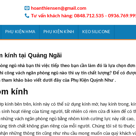
hoanthiensen@gmail.com
Tư vấn khách hàng: 0848.712.535 - 0936.769.99
PHỤ KIỆN HMA
PHỤ KIỆN KÍNH
KEO SILICONE
 kính tại Quảng Ngãi
òng ngủ nhà bạn thì việc tiếp theo bạn cần làm đó là lựa chọn đơn 
thi công vách ngăn phòng ngủ nào thì uy tín chất lượng? Để có đượ
ạn tham khảo bào viết dưới đây của Phụ Kiện Quỳnh Như .
ôm kính
 kính bên trên, kính này có thể sử dụng kính mờ, hay kính trong, kí
n sinh hoạt riêng của từng người, tất nhiên có rèm cửa đi kèm để có 
a những vách ngăn phòng ngủ bằng nhôm kính cường lực này rất cao,
ng tính chất không gian riêng của mỗi người. Chúng tôi sẽ tù thuộc
p nhận những thông tin cũng như nhu cầu mong muốn của quý khách và