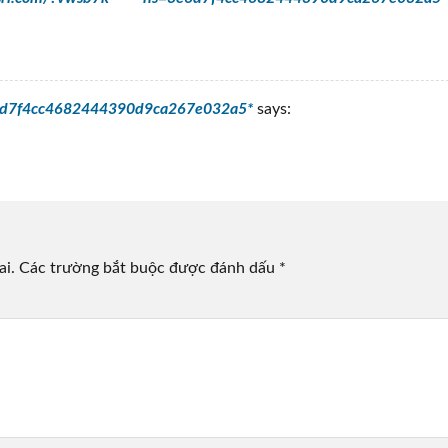
=3e6d7f4cc4682444390d9ca267e032a5*
says:
ai.
Các trường bắt buộc được đánh dấu
*