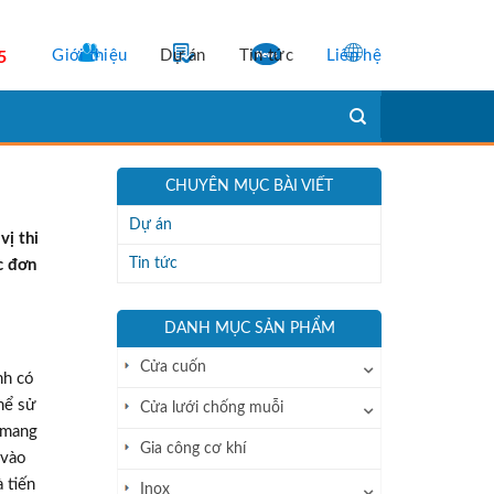
Giới thiệu
Dự án
Tin tức
Liên hệ
5
CHUYÊN MỤC BÀI VIẾT
Dự án
vị thi
Tin tức
c đơn
DANH MỤC SẢN PHẨM
Cửa cuốn
nh có
thể sử
Cửa lưới chống muỗi
 mang
Gia công cơ khí
 vào
 tiến
Inox