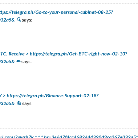
tps://telegra.ph/Go-to-your-personal-cabinet-08-25?
32a5& 🔍
says:
. Receive > https://telegra.ph/Get-BTC-right-now-02-10?
032a5& ✏
says:
Y > https://telegra.ph/Binance-Support-02-18?
032a5& 🔩
says:
thvisri.com/?vwsb7k * * * hs=3e6d7f4cc4682444390d9ca267e032a5*