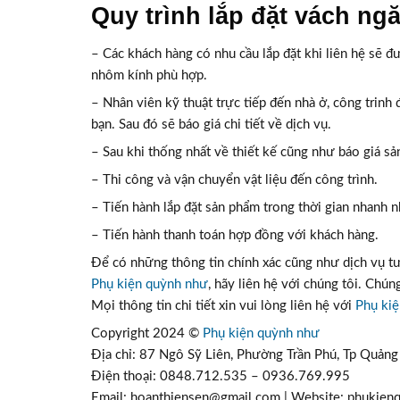
Quy trình lắp đặt vách n
– Các khách hàng có nhu cầu lắp đặt khi liên hệ sẽ đư
nhôm kính phù hợp.
– Nhân viên kỹ thuật trực tiếp đến nhà ở, công trinh
bạn. Sau đó sẽ báo giá chi tiết về dịch vụ.
– Sau khi thống nhất về thiết kế cũng như báo giá sả
– Thi công và vận chuyển vật liệu đến công trình.
– Tiến hành lắp đặt sản phẩm trong thời gian nhanh 
– Tiến hành thanh toán hợp đồng với khách hàng.
Để có những thông tin chính xác cũng như dịch vụ tư
Phụ kiện quỳnh như
, hãy liên hệ với chúng tôi. Chú
Mọi thông tin chi tiết xin vui lòng liên hệ với
Phụ ki
Copyright 2024 ©
Phụ kiện quỳnh như
Địa chỉ: 87 Ngô Sỹ Liên, Phường Trần Phú, Tp Quảng
Điện thoại: 0848.712.535 – 0936.769.995
Email: hoanthiensen@gmail.com | Website: phukie