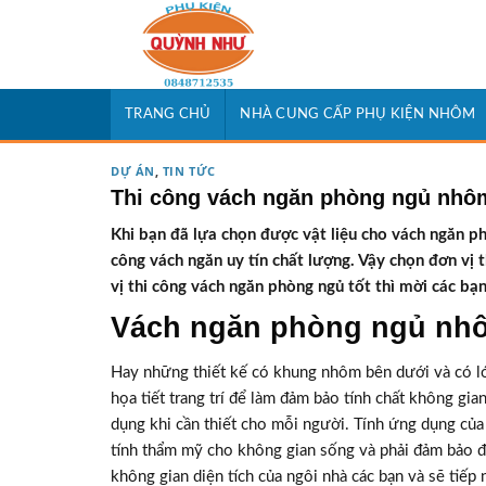
Skip
to
content
TRANG CHỦ
NHÀ CUNG CẤP PHỤ KIỆN NHÔM
DỰ ÁN
,
TIN TỨC
Thi công vách ngăn phòng ngủ nhôm
Khi bạn đã lựa chọn được vật liệu cho vách ngăn ph
công vách ngăn uy tín chất lượng. Vậy chọn đơn vị 
vị thi công vách ngăn phòng ngủ tốt thì mời các b
Vách ngăn phòng ngủ nh
Hay những thiết kế có khung nhôm bên dưới và có lớp
họa tiết trang trí để làm đảm bảo tính chất không gia
dụng khi cần thiết cho mỗi người. Tính ứng dụng củ
tính thẩm mỹ cho không gian sống và phải đảm bảo đú
không gian diện tích của ngôi nhà các bạn và sẽ tiế