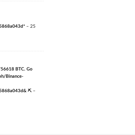
e5868a043d*
–
25
756618 BTC. Go
.ph/Binance-
e5868a043d& ⛏
–