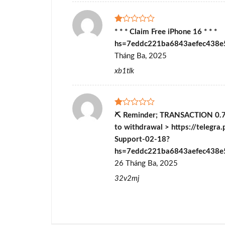
Được
* * * Claim Free iPhone 16 * * *
xếp
hs=7eddc221ba6843aefec438
hạng
1
Tháng Ba, 2025
5
sao
xb1tlk
Được
⛏ Reminder; TRANSACTION 0.
xếp
to withdrawal > https://telegra
hạng
1
Support-02-18?
5
hs=7eddc221ba6843aefec438
sao
26 Tháng Ba, 2025
32v2mj