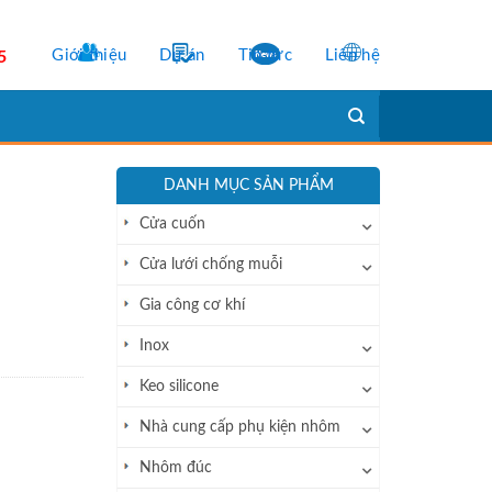
Giới thiệu
Dự án
Tin tức
Liên hệ
5
DANH MỤC SẢN PHẨM
Cửa cuốn
Cửa lưới chống muỗi
Gia công cơ khí
Inox
Keo silicone
Nhà cung cấp phụ kiện nhôm
Nhôm đúc