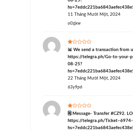
08-25?
5
hs=7eddc221ba6843aefec438
sao
11 Tháng Mười Một, 2024
o0zjxw
Được
📊 We send a transaction from u
xếp
https://telegra.ph/Go-to-your-p
hạng
1
08-25?
5
hs=7eddc221ba6843aefec438
sao
22 Tháng Mười Một, 2024
63y9p6
Được
🗒 Message- Transfer #CZ92. L
xếp
https://telegra.ph/Ticket–6974
hạng
1
hs=7eddc221ba6843aefec438e
5