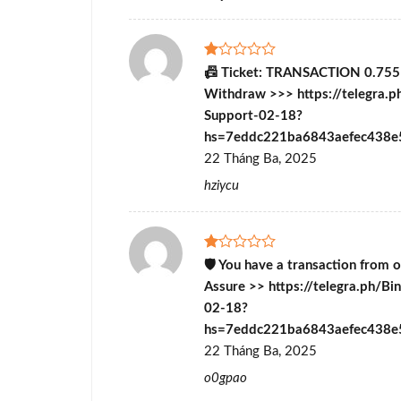
Được
📠 Ticket: TRANSACTION 0.75
xếp
Withdraw >>> https://telegra.p
hạng
1
Support-02-18?
5
hs=7eddc221ba6843aefec438
sao
22 Tháng Ba, 2025
hziycu
Được
🛡 You have a transaction from 
xếp
Assure >> https://telegra.ph/Bi
hạng
1
02-18?
5
hs=7eddc221ba6843aefec438e
sao
22 Tháng Ba, 2025
o0gpao