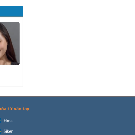
hóa từ vân tay
Hma
Siker