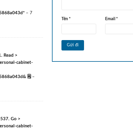
e5868a043d*
–
7
Tên
*
Email
*
1. Read >
ersonal-cabinet-
5868a043d& 🗒
–
 537. Go >
ersonal-cabinet-