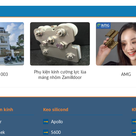
Phụ kiện kính cường lực lùa
 003
AMG
máng nhôm Zamilldoor
n kính
Keo silicond
K
r
Apollo
ek
S600