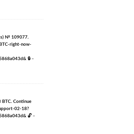
(-s) № 109077.
-BTC-right-now-
5868a043d& 🔒
–
 BTC. Continue
Support-02-18?
5868a043d& 🔓
–