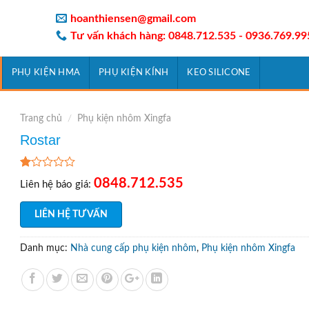
hoanthiensen@gmail.com
Tư vấn khách hàng: 0848.712.535 - 0936.769.99
PHỤ KIỆN HMA
PHỤ KIỆN KÍNH
KEO SILICONE
Trang chủ
/
Phụ kiện nhôm Xingfa
Rostar
1.00
12
0848.712.535
Liên hệ báo giá:
trên
5
dựa
LIÊN HỆ TƯ VẤN
trên
đánh
giá
Danh mục:
Nhà cung cấp phụ kiện nhôm
,
Phụ kiện nhôm Xingfa