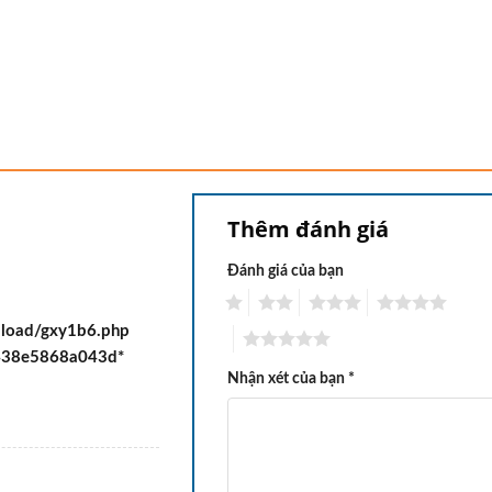
Thêm đánh giá
Đánh giá của bạn
1
2
3
4
pload/gxy1b6.php
5
c438e5868a043d*
Nhận xét của bạn
*