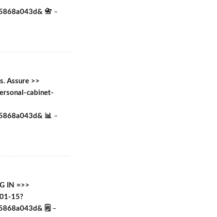
e5868a043d& 📇
–
s. Assure >>
ersonal-cabinet-
e5868a043d& 📊
–
OG IN =>>
-01-15?
5868a043d& 🗒
–