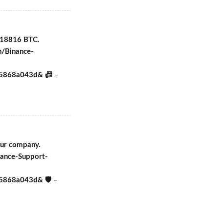
518816 BTC.
h/Binance-
e5868a043d& 📠
–
our company.
nance-Support-
5868a043d& 🛡
–