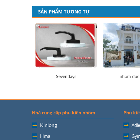
SẢN PHẨM TƯƠNG TỰ
ôm Đúc 001
Sevendays
nhôm đúc
Nhà cung cấp phụ kiện nhôm
Phụ kiệ
Kinlong
Adle
Hma
Gym