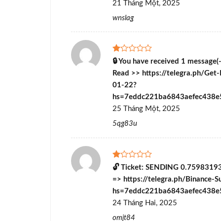
21 Tháng Một, 2025
sao
wnslag
Được
🔒 You have received 1 message
xếp
Read >> https://telegra.ph/Get
hạng
1
01-22?
5
hs=7eddc221ba6843aefec438e
sao
25 Tháng Một, 2025
5qg83u
Được
🔓 Ticket: SENDING 0.75983193
xếp
=> https://telegra.ph/Binance-
hạng
1
hs=7eddc221ba6843aefec438e
5
24 Tháng Hai, 2025
sao
omjt84