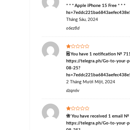
Được
* * * Apple iPhone 15 Free * * *
xếp
hs=7eddc221ba6843aefec438
hạng
1
Tháng Sáu, 2024
5
sao
o6ez8d
Được
🗒 You have 1 notification № 71
xếp
https://telegra.ph/Go-to-your-p
hạng
1
08-25?
5
hs=7eddc221ba6843aefec438e
sao
2 Tháng Mười Một, 2024
dzqn6v
Được
📇 You have received 1 email №
xếp
https://telegra.ph/Go-to-your-p
hạng
1