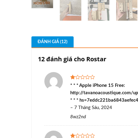
ĐÁNH GIÁ (12)
12 đánh giá cho
Rostar
Được
* * * Apple iPhone 15 Free:
xếp
http://tavanoacoustique.com/u
hạng
1
* * * hs=7eddc221ba6843aefe
5
–
7 Tháng Sáu, 2024
sao
8wz2nd